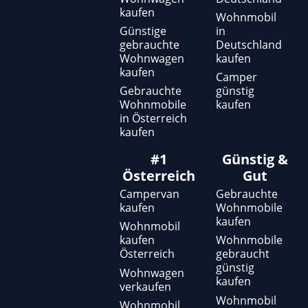
-
m
kaufen
f
Wohnmobil
Günstige
in
gebrauchte
Deutschland
Wohnwagen
kaufen
kaufen
Camper
Gebrauchte
günstig
Wohnmobile
kaufen
in Österreich
kaufen
#1
Günstig &
Österreich
Gut
Campervan
Gebrauchte
kaufen
Wohnmobile
kaufen
Wohnmobil
kaufen
Wohnmobile
Österreich
gebraucht
günstig
Wohnwagen
kaufen
verkaufen
Wohnmobil
Wohnmobil