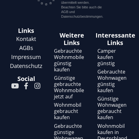
übermittelt werden.
Beachten Sie bitte auch die
AGB und
Datenschutzbestimmungen.
Links
Weitere
Interessante
Kontakt
Links
Links
AGBs
Gebrauchte
Camper
Impressum
Wohnmobile
kaufen
günstig
günstig
Datenschutz
kaufen
Gebrauchte
Günstige
Wohnwagen
Social
gebrauchte
günstig
Y
F
I
Wohnmobile
kaufen
o
a
n
jetzt auf
u
c
s
Günstige
t
e
t
Wohnmobil
Wohnwagen
gebraucht
gebraucht
u
b
a
kaufen
kaufen
b
o
g
e
o
r
Gebrauchte
Wohnmobil
günstige
kaufen in
k
a
Wohnwagen
Deutschland