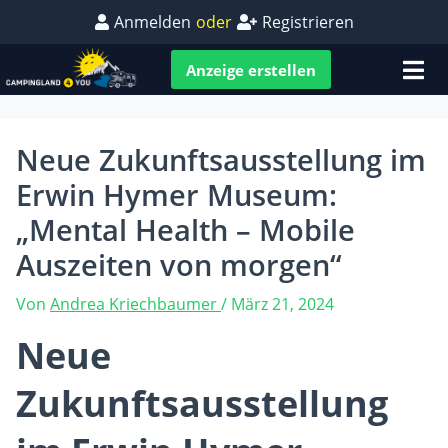
Anmelden
oder
Registrieren
Anzeige erstellen
Neue Zukunftsausstellung im
Erwin Hymer Museum:
„Mental Health – Mobile
Auszeiten von morgen“
Von
Andrea Kriechbaumer
/
März 21, 2024
Neue
Zukunftsausstellung