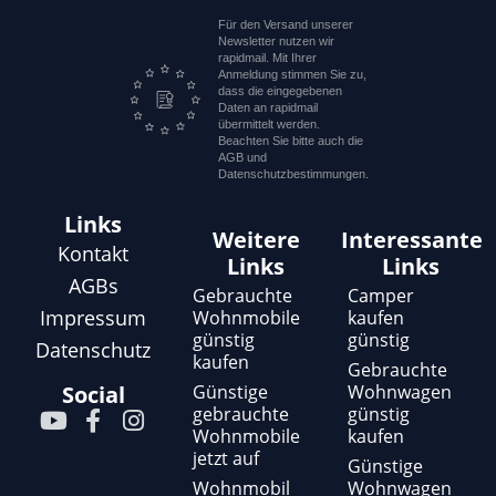
Für den Versand unserer
Newsletter nutzen wir
rapidmail. Mit Ihrer
Anmeldung stimmen Sie zu,
dass die eingegebenen
Daten an rapidmail
übermittelt werden.
Beachten Sie bitte auch die
AGB und
Datenschutzbestimmungen.
Links
Weitere
Interessante
Kontakt
Links
Links
AGBs
Gebrauchte
Camper
Impressum
Wohnmobile
kaufen
günstig
günstig
Datenschutz
kaufen
Gebrauchte
Günstige
Wohnwagen
Social
gebrauchte
günstig
Y
F
I
Wohnmobile
kaufen
o
a
n
jetzt auf
u
c
s
Günstige
t
e
t
Wohnmobil
Wohnwagen