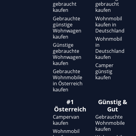
gebraucht
gebraucht
u
b
a
kaufen
kaufen
b
o
g
e
o
r
Gebrauchte
Wohnmobil
günstige
kaufen in
k
a
Wohnwagen
Deutschland
-
m
kaufen
f
Wohnmobil
Günstige
in
gebrauchte
Deutschland
Wohnwagen
kaufen
kaufen
Camper
Gebrauchte
günstig
Wohnmobile
kaufen
in Österreich
kaufen
#1
Günstig &
Österreich
Gut
Campervan
Gebrauchte
kaufen
Wohnmobile
kaufen
Wohnmobil