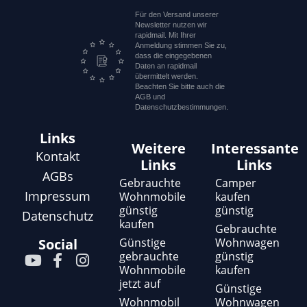
Für den Versand unserer
Newsletter nutzen wir
rapidmail. Mit Ihrer
Anmeldung stimmen Sie zu,
dass die eingegebenen
Daten an rapidmail
übermittelt werden.
Beachten Sie bitte auch die
AGB und
Datenschutzbestimmungen.
Links
Weitere
Interessante
Kontakt
Links
Links
AGBs
Gebrauchte
Camper
Impressum
Wohnmobile
kaufen
günstig
günstig
Datenschutz
kaufen
Gebrauchte
Günstige
Wohnwagen
Social
gebrauchte
günstig
Y
F
I
Wohnmobile
kaufen
o
a
n
jetzt auf
u
c
s
Günstige
t
e
t
Wohnmobil
Wohnwagen