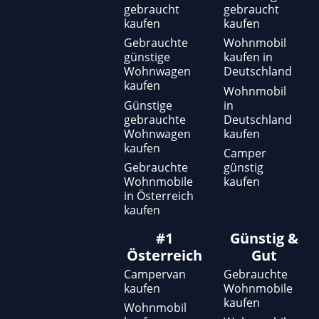
gebraucht
gebraucht
u
b
a
kaufen
kaufen
b
o
g
e
o
r
Gebrauchte
Wohnmobil
günstige
kaufen in
k
a
Wohnwagen
Deutschland
-
m
kaufen
f
Wohnmobil
Günstige
in
gebrauchte
Deutschland
Wohnwagen
kaufen
kaufen
Camper
Gebrauchte
günstig
Wohnmobile
kaufen
in Österreich
kaufen
#1
Günstig &
Österreich
Gut
Campervan
Gebrauchte
kaufen
Wohnmobile
kaufen
Wohnmobil