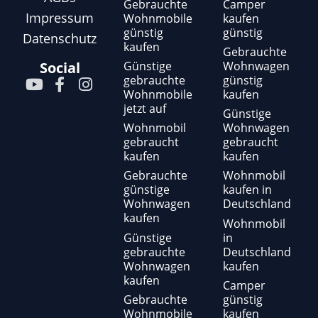
Gebrauchte
Camper
Impressum
Wohnmobile
kaufen
günstig
günstig
Datenschutz
kaufen
Gebrauchte
Günstige
Wohnwagen
Social
gebrauchte
günstig
Y
F
I
Wohnmobile
kaufen
o
a
n
jetzt auf
u
c
s
Günstige
t
e
t
Wohnmobil
Wohnwagen
gebraucht
gebraucht
u
b
a
kaufen
kaufen
b
o
g
e
o
r
Gebrauchte
Wohnmobil
günstige
kaufen in
k
a
Wohnwagen
Deutschland
-
m
kaufen
f
Wohnmobil
Günstige
in
gebrauchte
Deutschland
Wohnwagen
kaufen
kaufen
Camper
Gebrauchte
günstig
Wohnmobile
kaufen