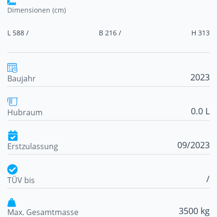
Dimensionen (cm)
L 588 /
B 216 /
H 313
2023
Baujahr
0.0 L
Hubraum
09/2023
Erstzulassung
/
TÜV bis
3500 kg
Max. Gesamtmasse