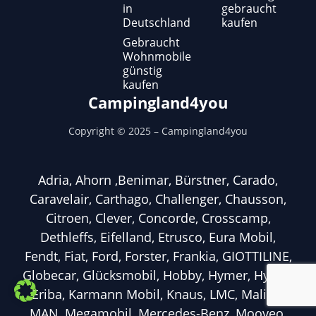
in
gebraucht
Deutschland
kaufen
Gebraucht
Wohnmobile
günstig
kaufen
Campingland4you
Copyright ©
2025
– Campingland4you
Adria, Ahorn ,Benimar, Bürstner, Carado,
Caravelair, Carthago, Challenger, Chausson,
Citroen, Clever, Concorde, Crosscamp,
Dethleffs, Eifelland, Etrusco, Eura Mobil,
Fendt, Fiat, Ford, Forster, Frankia, GIOTTILINE,
Globecar, Glücksmobil, Hobby, Hymer, Hymer
Eriba, Karmann Mobil, Knaus, LMC, Malibu,
MAN, Megamobil, Mercedes-Benz, Mooveo,