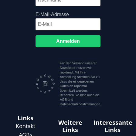
E-Mail-Adresse
Anmelden
Für den Versand unserer
Newsletter nutzen wir
rapidmail. Mit Ihrer
Anmeldung stimmen Sie zu,
dass die eingegebenen
Daten an rapidmail
übermittelt werden.
Beachten Sie bitte auch die
AGB und
Datenschutzbestimmungen.
Links
Weitere
Interessante
Kontakt
Links
Links
AGBs