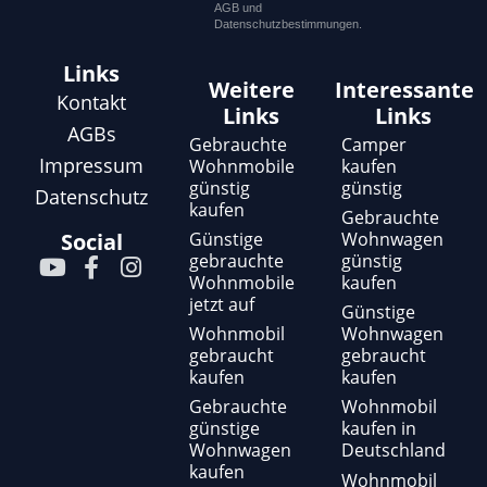
AGB und
Datenschutzbestimmungen.
Links
Weitere
Interessante
Kontakt
Links
Links
AGBs
Gebrauchte
Camper
Impressum
Wohnmobile
kaufen
günstig
günstig
Datenschutz
kaufen
Gebrauchte
Günstige
Wohnwagen
Social
gebrauchte
günstig
Y
F
I
Wohnmobile
kaufen
o
a
n
jetzt auf
u
c
s
Günstige
t
e
t
Wohnmobil
Wohnwagen
gebraucht
gebraucht
u
b
a
kaufen
kaufen
b
o
g
e
o
r
Gebrauchte
Wohnmobil
günstige
kaufen in
k
a
Wohnwagen
Deutschland
-
m
kaufen
f
Wohnmobil