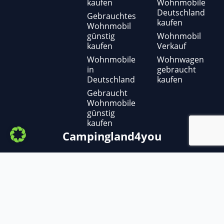
kaufen
Wohnmobile
Deutschland
Gebrauchtes
kaufen
Wohnmobil
günstig
Wohnmobil
kaufen
Verkauf
Wohnmobile
Wohnwagen
in
gebraucht
Deutschland
kaufen
Gebraucht
Wohnmobile
günstig
kaufen
Campingland4you
Copyright ©
2025
– Campingland4you
Adria, Ahorn ,Benimar, Bürstner, Carado,
Caravelair, Carthago, Challenger, Chausson,
Citroen, Clever, Concorde, Crosscamp,