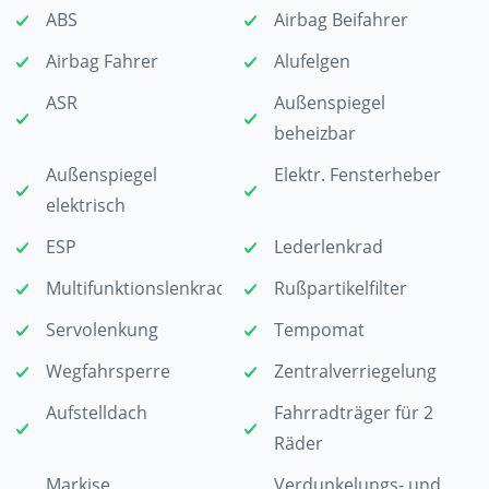
ABS
Airbag Beifahrer
Airbag Fahrer
Alufelgen
ASR
Außenspiegel
beheizbar
Außenspiegel
Elektr. Fensterheber
elektrisch
ESP
Lederlenkrad
Multifunktionslenkrad
Rußpartikelfilter
Servolenkung
Tempomat
Wegfahrsperre
Zentralverriegelung
Aufstelldach
Fahrradträger für 2
Räder
Markise
Verdunkelungs- und