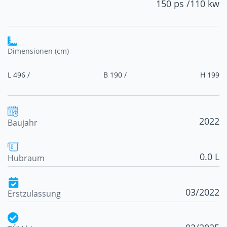
150 ps /
110 kw
Dimensionen (cm)
L 496 /
B 190 /
H 199
2022
Baujahr
0.0 L
Hubraum
03/2022
Erstzulassung