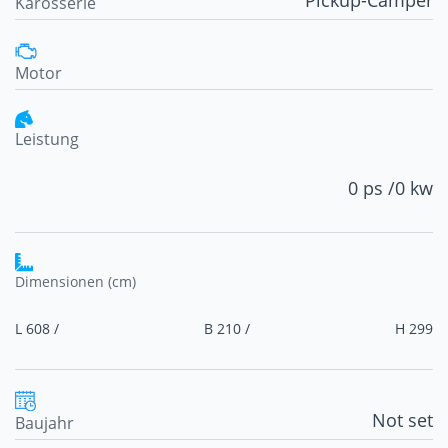
Karosserie
Motor
Leistung
0 ps /
0 kw
Dimensionen (cm)
L 608 /
B 210 /
H 299
Not set
Baujahr