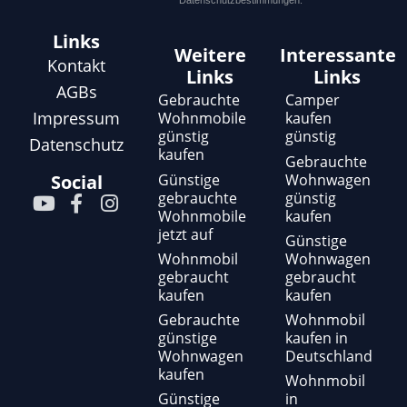
Datenschutzbestimmungen.
Links
Weitere
Interessante
Kontakt
Links
Links
AGBs
Gebrauchte
Camper
Impressum
Wohnmobile
kaufen
günstig
günstig
Datenschutz
kaufen
Gebrauchte
Günstige
Wohnwagen
Social
gebrauchte
günstig
Y
F
I
Wohnmobile
kaufen
o
a
n
jetzt auf
u
c
s
Günstige
t
e
t
Wohnmobil
Wohnwagen
gebraucht
gebraucht
u
b
a
kaufen
kaufen
b
o
g
e
o
r
Gebrauchte
Wohnmobil
günstige
kaufen in
k
a
Wohnwagen
Deutschland
-
m
kaufen
f
Wohnmobil
Günstige
in