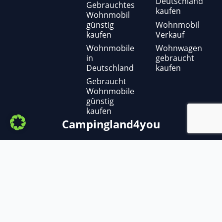
Deutschland
Gebrauchtes
kaufen
Wohnmobil
günstig
Wohnmobil
kaufen
Verkauf
Wohnmobile
Wohnwagen
in
gebraucht
Deutschland
kaufen
Gebraucht
Wohnmobile
günstig
kaufen
Campingland4you
Copyright ©
2025
– Campingland4you
Adria, Ahorn ,Benimar, Bürstner, Carado,
Caravelair, Carthago, Challenger, Chausson,
Citroen, Clever, Concorde, Crosscamp,
Dethleffs, Eifelland, Etrusco, Eura Mobil,