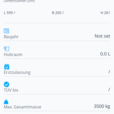
Dimensionen (cm)
L 599 /
B 205 /
H 261
Not set
Baujahr
0.0 L
Hubraum
/
Erstzulassung
/
TÜV bis
3500 kg
Max. Gesamtmasse