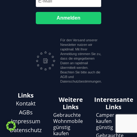
Anmelden
Für den Versand unserer
Newsletter nutzen wir
rapidmail. Mit Ihrer
Anmeldung stimmen Sie zu,
dass die eingegebenen
Daten an rapidmail
übermittelt werden.
Beachten Sie bitte auch die
AGB und
Datenschutzbestimmungen.
Links
Weitere
Interessante
Kontakt
Links
Links
AGBs
Gebrauchte
Camper
Impressum
Wohnmobile
kaufen
günstig
günstig
Datenschutz
kaufen
Gebrauchte