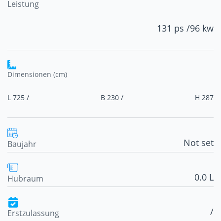
Leistung
131 ps /
96 kw
Dimensionen (cm)
L 725 /
B 230 /
H 287
Not set
Baujahr
0.0 L
Hubraum
/
Erstzulassung