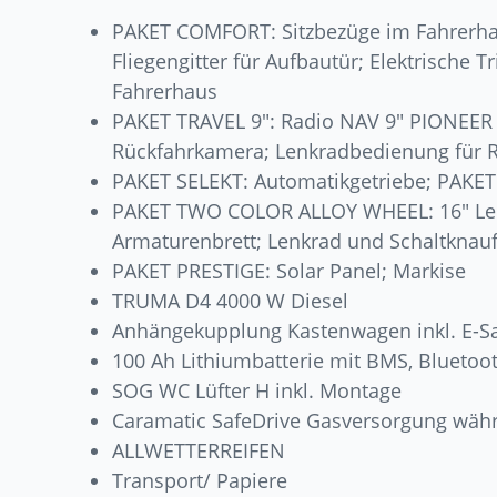
PAKET COMFORT: Sitzbezüge im Fahrerhau
Fliegengitter für Aufbautür; Elektrische T
Fahrerhaus
PAKET TRAVEL 9″: Radio NAV 9″ PIONEER 
Rückfahrkamera; Lenkradbedienung für 
PAKET SELEKT: Automatikgetriebe; PAKET 
PAKET TWO COLOR ALLOY WHEEL: 16″ Lei
Armaturenbrett; Lenkrad und Schaltknauf
PAKET PRESTIGE: Solar Panel; Markise
TRUMA D4 4000 W Diesel
Anhängekupplung Kastenwagen inkl. E-Sa
100 Ah Lithiumbatterie mit BMS, Bluetoo
SOG WC Lüfter H inkl. Montage
Caramatic SafeDrive Gasversorgung währ
ALLWETTERREIFEN
Transport/ Papiere