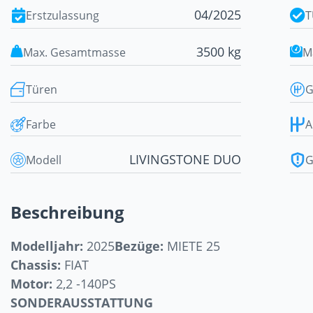
04/2025
Erstzulassung
T
3500 kg
Max. Gesamtmasse
M
Türen
G
Farbe
A
LIVINGSTONE DUO
Modell
G
Beschreibung
Modelljahr:
2025
Bezüge:
MIETE 25
Chassis:
FIAT
Motor:
2,2 -140PS
SONDERAUSSTATTUNG