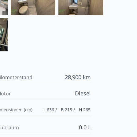
28,900 km
ilometerstand
Diesel
otor
imensionen (cm)
L 636 /
B 215 /
H 265
0.0 L
ubraum