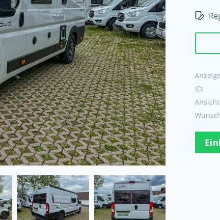
Reg
Anzeige 
ID:
Ansicht
Wunschl
Ein