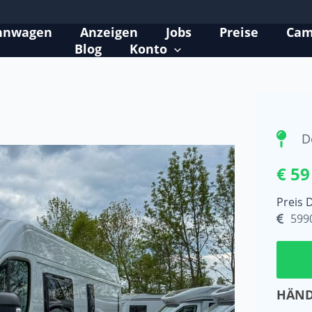
hnwagen
Anzeigen
Jobs
Preise
Cam
Blog
Konto
D
€ 59
Preis 
599
HÄND