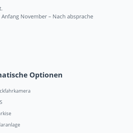
t.
r, Anfang November – Nach absprache
matische Optionen
ckfahrkamera
S
rkise
laranlage