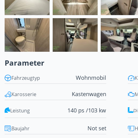
Parameter
Wohnmobil
Fahrzeugtyp
K
Kastenwagen
Karosserie
M
140 ps /
103 kw
Leistung
D
Not set
Baujahr
H