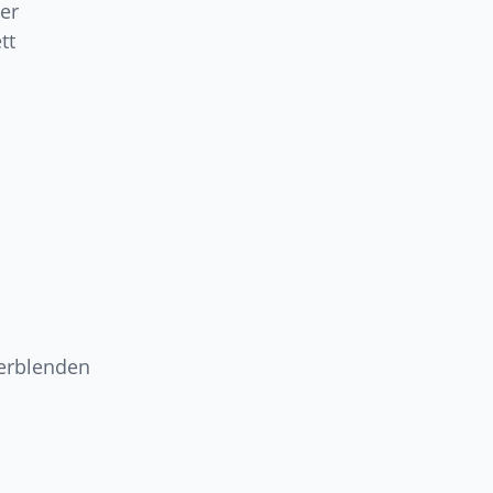
er
tt
ierblenden