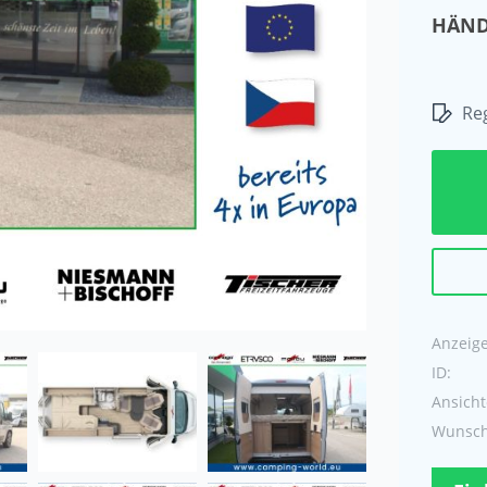
HÄND
Reg
Anzeige 
ID:
Ansicht
Wunschl