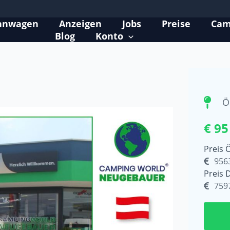
hnwagen
Anzeigen
Jobs
Preise
Cam
Blog
Konto
Ö
€ 95
Preis 
956
Preis 
759