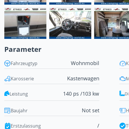
Parameter
Wohnmobil
Fahrzeugtyp
K
Kastenwagen
Karosserie
M
140 ps /
103 kw
Leistung
D
Not set
Baujahr
H
/
Erstzulassung
T