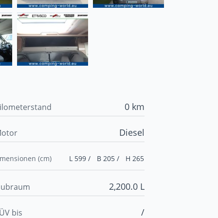
0 km
ilometerstand
Diesel
otor
imensionen (cm)
L 599 /
B 205 /
H 265
2,200.0 L
ubraum
/
ÜV bis