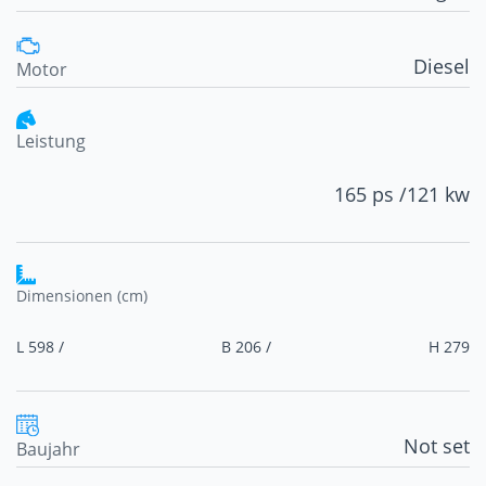
Diesel
Motor
Leistung
165 ps /
121 kw
Dimensionen (cm)
L 598 /
B 206 /
H 279
Not set
Baujahr