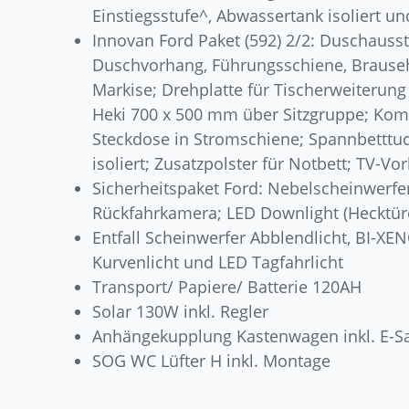
Einstiegsstufe^, Abwassertank isoliert un
Innovan Ford Paket (592) 2/2: Duschauss
Duschvorhang, Führungsschiene, Brauseha
Markise; Drehplatte für Tischerweiterun
Heki 700 x 500 mm über Sitzgruppe; Komf
Steckdose in Stromschiene; Spannbetttu
isoliert; Zusatzpolster für Notbett; TV-Vo
Sicherheitspaket Ford: Nebelscheinwerfer
Rückfahrkamera; LED Downlight (Hecktüre
Entfall Scheinwerfer Abblendlicht, BI-X
Kurvenlicht und LED Tagfahrlicht
Transport/ Papiere/ Batterie 120AH
Solar 130W inkl. Regler
Anhängekupplung Kastenwagen inkl. E-Sa
SOG WC Lüfter H inkl. Montage