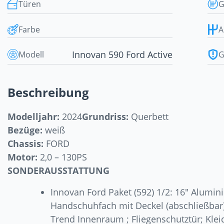
Türen
G
Farbe
A
Innovan 590 Ford Active
Modell
G
Beschreibung
Modelljahr:
2024
Grundriss:
Querbett
Bezüge:
weiß
Chassis:
FORD
Motor:
2,0 – 130PS
SONDERAUSSTATTUNG
Innovan Ford Paket (592) 1/2: 16″ Alumin
Handschuhfach mit Deckel (abschließbar)
Trend Innenraum ; Fliegenschutztür; Kleid