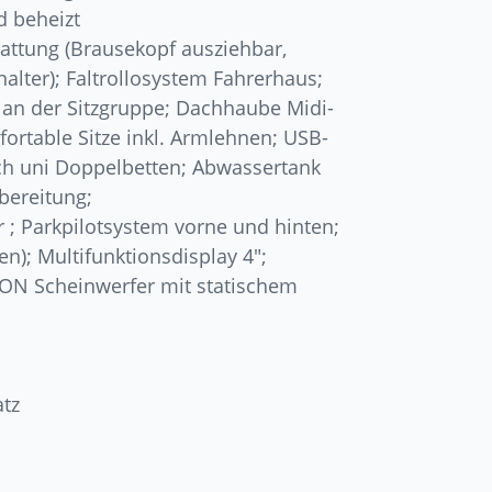
d beheizt
tattung (Brausekopf ausziehbar,
lter); Faltrollosystem Fahrerhaus;
g an der Sitzgruppe; Dachhaube Midi-
ortable Sitze inkl. Armlehnen; USB-
ch uni Doppelbetten; Abwassertank
rbereitung;
 ; Parkpilotsystem vorne und hinten;
n); Multifunktionsdisplay 4″;
ENON Scheinwerfer mit statischem
tz