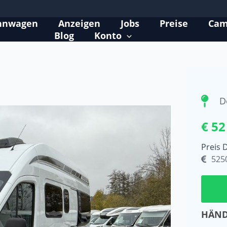
hnwagen
Anzeigen
Jobs
Preise
Cam
Blog
Konto
D
€ 52
Preis 
525
HÄND