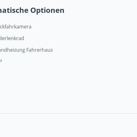
matische Optionen
ckfahrkamera
derlenkrad
andheizung Fahrerhaus
P