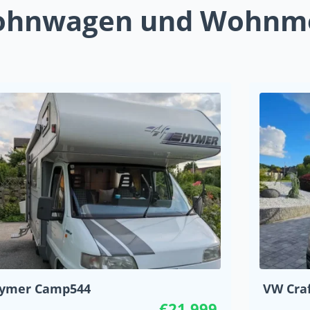
Wohnwagen und Wohnm
ymer Camp544
VW Craf
€21 999