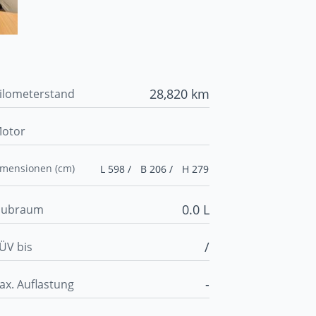
28,820 km
ilometerstand
otor
imensionen (cm)
L 598 /
B 206 /
H 279
0.0 L
ubraum
/
ÜV bis
-
ax. Auflastung