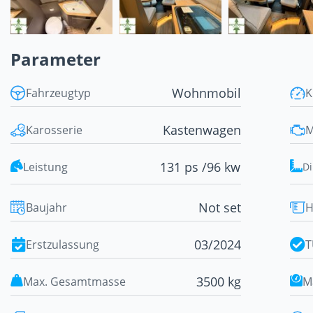
Parameter
Wohnmobil
Fahrzeugtyp
K
Kastenwagen
Karosserie
M
131 ps /
96 kw
Leistung
D
Not set
Baujahr
H
03/2024
Erstzulassung
T
3500 kg
Max. Gesamtmasse
M