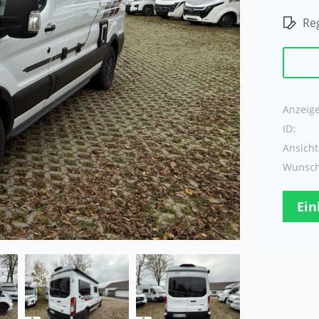
Reg
Anzeige 
ID:
Ansicht
Wunschl
Ein