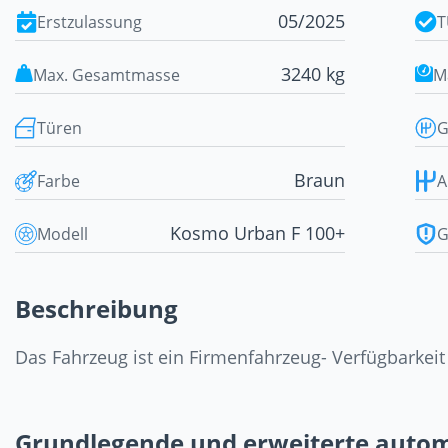
05/2025
Erstzulassung
T
3240 kg
Max. Gesamtmasse
M
Türen
G
Braun
Farbe
A
Kosmo Urban F 100+
Modell
G
Beschreibung
Das Fahrzeug ist ein Firmenfahrzeug- Verfügbarkeit
Grundlegende und erweiterte auto