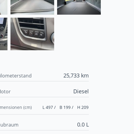
25,733 km
ilometerstand
Diesel
otor
imensionen (cm)
L 497 /
B 199 /
H 209
0.0 L
ubraum