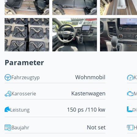
Parameter
Wohnmobil
Fahrzeugtyp
K
Kastenwagen
Karosserie
M
150 ps /
110 kw
Leistung
D
Not set
Baujahr
H