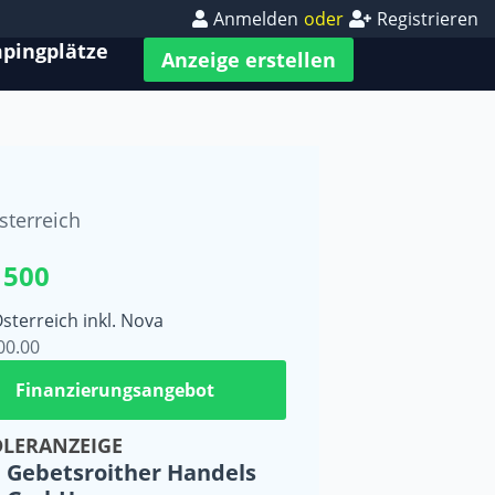
Anmelden
oder
Registrieren
pingplätze
Anzeige erstellen
sterreich
 500
Österreich inkl. Nova
00.00
Finanzierungsangebot
LERANZEIGE
Gebetsroither Handels