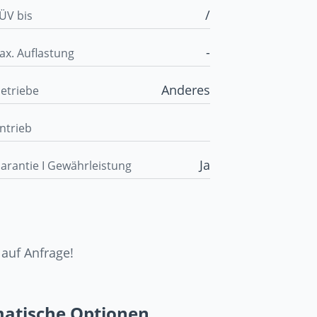
/
ÜV bis
-
ax. Auflastung
Anderes
etriebe
ntrieb
Ja
arantie I Gewährleistung
 auf Anfrage!
matische Optionen