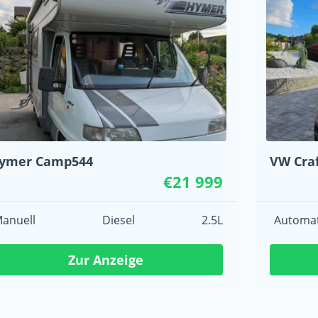
ymer Camp544
VW Craf
€21 999
anuell
Diesel
2.5L
Automat
Zur Anzeige