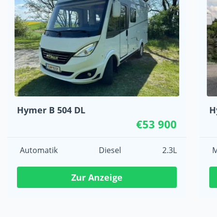
Hymer B 504 DL
H
€53 900
Automatik
Diesel
2.3L
M
Zur Anzeige