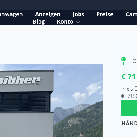
hnwagen
Anzeigen
Jobs
Preise
Cam
Blog
Konto
Ö
€ 71
Preis 
715
HÄND