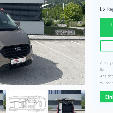
Reg
Anzeige 
ID:
Ansicht
Wunschl
Ein