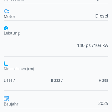
Diesel
Motor
Leistung
140 ps /
103 kw
Dimensionen (cm)
L 695 /
B 232 /
H 295
2025
Baujahr