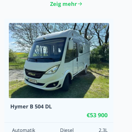
Zeig mehr
Hymer B 504 DL
€53 900
Automatik
Diesel
2.3L