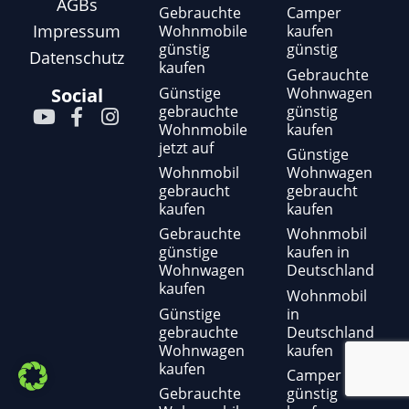
AGBs
Gebrauchte
Camper
Impressum
Wohnmobile
kaufen
günstig
günstig
Datenschutz
kaufen
Gebrauchte
Günstige
Wohnwagen
Social
gebrauchte
günstig
Y
F
I
Wohnmobile
kaufen
o
a
n
jetzt auf
u
c
s
Günstige
t
e
t
Wohnmobil
Wohnwagen
gebraucht
gebraucht
u
b
a
kaufen
kaufen
b
o
g
e
o
r
Gebrauchte
Wohnmobil
günstige
kaufen in
k
a
Wohnwagen
Deutschland
-
m
kaufen
f
Wohnmobil
Günstige
in
gebrauchte
Deutschland
Wohnwagen
kaufen
kaufen
Camper
Gebrauchte
günstig