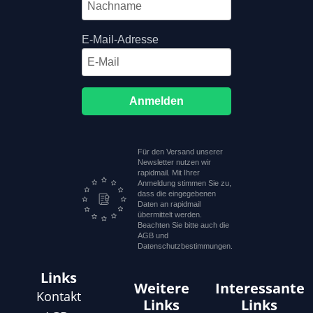
E-Mail-Adresse
Anmelden
Für den Versand unserer
Newsletter nutzen wir
rapidmail. Mit Ihrer
Anmeldung stimmen Sie zu,
dass die eingegebenen
Daten an rapidmail
übermittelt werden.
Beachten Sie bitte auch die
AGB und
Datenschutzbestimmungen.
Links
Weitere
Interessante
Kontakt
Links
Links