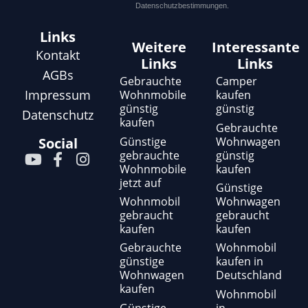
Datenschutzbestimmungen.
Links
Weitere
Interessante
Kontakt
Links
Links
AGBs
Gebrauchte
Camper
Impressum
Wohnmobile
kaufen
günstig
günstig
Datenschutz
kaufen
Gebrauchte
Günstige
Wohnwagen
Social
gebrauchte
günstig
Y
F
I
Wohnmobile
kaufen
o
a
n
jetzt auf
u
c
s
Günstige
t
e
t
Wohnmobil
Wohnwagen
gebraucht
gebraucht
u
b
a
kaufen
kaufen
b
o
g
e
o
r
Gebrauchte
Wohnmobil
günstige
kaufen in
k
a
Wohnwagen
Deutschland
-
m
kaufen
f
Wohnmobil
Günstige
in