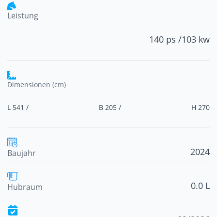
Leistung
140 ps /
103 kw
Dimensionen (cm)
L 541 /
B 205 /
H 270
2024
Baujahr
0.0 L
Hubraum