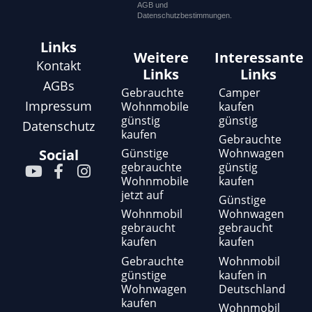
AGB und
Datenschutzbestimmungen.
Links
Weitere
Interessante
Kontakt
Links
Links
AGBs
Gebrauchte
Camper
Impressum
Wohnmobile
kaufen
günstig
günstig
Datenschutz
kaufen
Gebrauchte
Günstige
Wohnwagen
Social
gebrauchte
günstig
Y
F
I
Wohnmobile
kaufen
o
a
n
jetzt auf
u
c
s
Günstige
t
e
t
Wohnmobil
Wohnwagen
gebraucht
gebraucht
u
b
a
kaufen
kaufen
b
o
g
e
o
r
Gebrauchte
Wohnmobil
günstige
kaufen in
k
a
Wohnwagen
Deutschland
-
m
kaufen
f
Wohnmobil