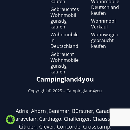
kaufen
Wohnmobile
Deutschland
Gebrauchtes
kaufen
Wohnmobil
günstig
Wohnmobil
kaufen
Verkauf
Wohnmobile
Wohnwagen
in
gebraucht
Deutschland
kaufen
Gebraucht
Wohnmobile
günstig
kaufen
Campingland4you
Copyright ©
2025
– Campingland4you
Adria, Ahorn ,Benimar, Bürstner, Carado,
Caravelair, Carthago, Challenger, Chausson,
Citroen, Clever, Concorde, Crosscamp,