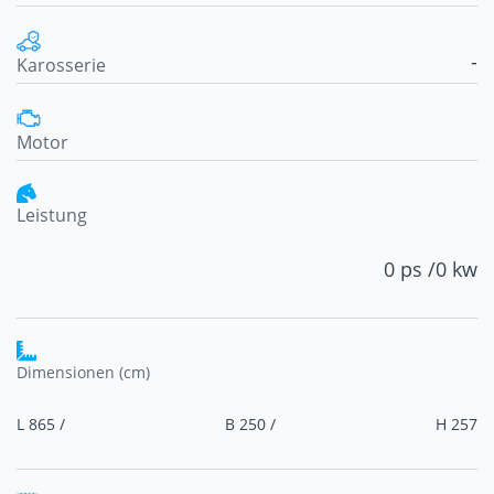
-
Karosserie
Motor
Leistung
0 ps /
0 kw
Dimensionen (cm)
L 865 /
B 250 /
H 257