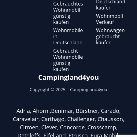
Deutschland
Gebrauchtes
kaufen
Wohnmobil
günstig
Wohnmobil
kaufen
Verkauf
Wohnmobile
Wohnwagen
in
gebraucht
Deutschland
kaufen
Gebraucht
Wohnmobile
günstig
kaufen
Campingland4you
Copyright ©
2025
– Campingland4you
Adria, Ahorn ,Benimar, Bürstner, Carado,
Caravelair, Carthago, Challenger, Chausson,
Citroen, Clever, Concorde, Crosscamp,
Dethleffs, Eifelland, Etrusco, Eura Mobil,