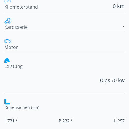
0 km
Kilometerstand
-
Karosserie
Motor
Leistung
0 ps /
0 kw
Dimensionen (cm)
L 731 /
B 232 /
H 257