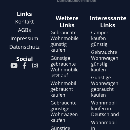
Datenschutzbestimmungen.
Links
Weitere
Interessante
Kontakt
Links
Links
AGBs
Gebrauchte
Camper
Impressum
Wohnmobile
kaufen
günstig
günstig
Datenschutz
kaufen
Gebrauchte
Günstige
Wohnwagen
Social
gebrauchte
günstig
Y
F
I
Wohnmobile
kaufen
o
a
n
jetzt auf
u
c
s
Günstige
t
e
t
Wohnmobil
Wohnwagen
gebraucht
gebraucht
u
b
a
kaufen
kaufen
b
o
g
e
o
r
Gebrauchte
Wohnmobil
günstige
kaufen in
k
a
Wohnwagen
Deutschland
-
m
kaufen
f
Wohnmobil
Günstige
in