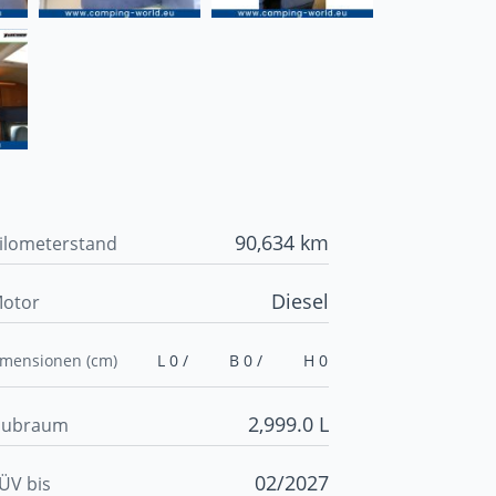
90,634 km
ilometerstand
Diesel
otor
imensionen (cm)
L 0 /
B 0 /
H 0
2,999.0 L
ubraum
02/2027
ÜV bis