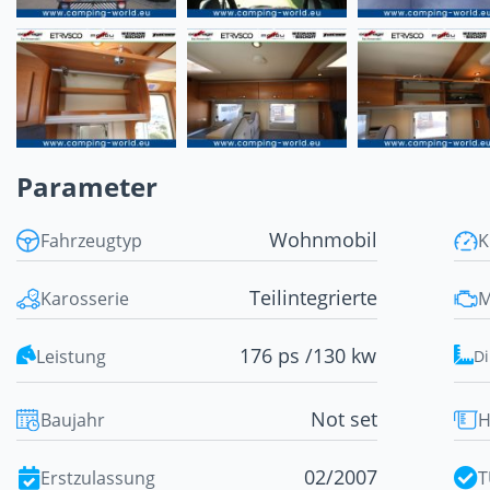
Parameter
Wohnmobil
Fahrzeugtyp
K
Teilintegrierte
Karosserie
M
176 ps /
130 kw
Leistung
D
Not set
Baujahr
H
02/2007
Erstzulassung
T