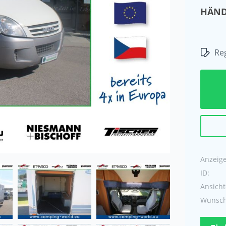
HÄND
Reg
Anzeige 
ID:
Ansicht
Wunschl