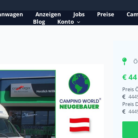
hnwagen
Anzeigen
Jobs
Preise
Cam
Blog
Konto
Ö
€ 44
Preis 
444
Preis 
444