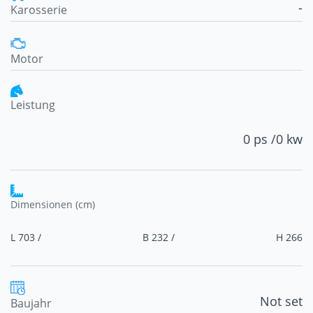
-
Karosserie
Motor
Leistung
0 ps /
0 kw
Dimensionen (cm)
L 703 /
B 232 /
H 266
Not set
Baujahr