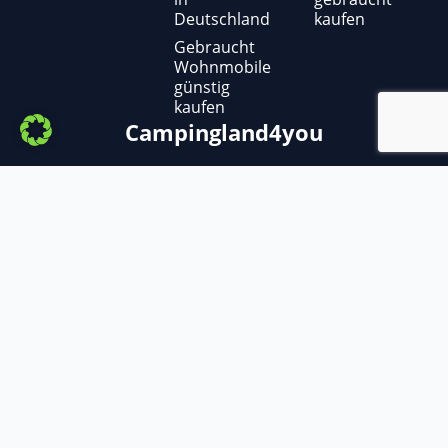
Deutschland
kaufen
Gebraucht
Wohnmobile
günstig
kaufen
Campingland4you
Copyright ©
2025
– Campingland4you
Adria, Ahorn ,Benimar, Bürstner, Carado,
Caravelair, Carthago, Challenger, Chausson,
Citroen, Clever, Concorde, Crosscamp,
Dethleffs, Eifelland, Etrusco, Eura Mobil,
Fendt, Fiat, Ford, Forster, Frankia, GIOTTILINE,
Globecar, Glücksmobil, Hobby, Hymer, Hymer
Eriba, Karmann Mobil, Knaus, LMC, Malibu,
MAN, Megamobil, Mercedes-Benz, Mooveo,