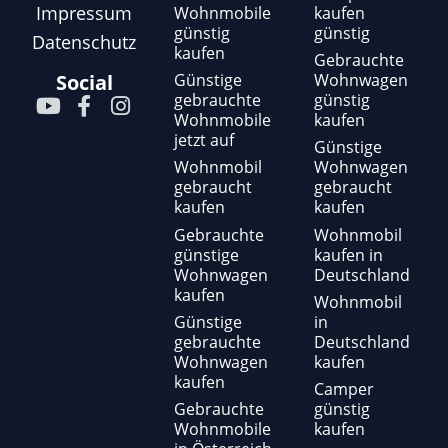
Impressum
Wohnmobile
kaufen
günstig
günstig
Datenschutz
kaufen
Gebrauchte
Günstige
Wohnwagen
Social
gebrauchte
günstig
Y
F
I
Wohnmobile
kaufen
o
a
n
jetzt auf
u
c
s
Günstige
t
e
t
Wohnmobil
Wohnwagen
gebraucht
gebraucht
u
b
a
kaufen
kaufen
b
o
g
e
o
r
Gebrauchte
Wohnmobil
günstige
kaufen in
k
a
Wohnwagen
Deutschland
-
m
kaufen
f
Wohnmobil
Günstige
in
gebrauchte
Deutschland
Wohnwagen
kaufen
kaufen
Camper
Gebrauchte
günstig
Wohnmobile
kaufen