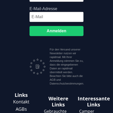
E-Mail-Adresse
Anmelden
Für den Versand unserer
Newsletter nutzen wir
rapidmail. Mit Ihrer
Anmeldung stimmen Sie zu,
dass die eingegebenen
Daten an rapidmail
übermittelt werden.
Beachten Sie bitte auch die
AGB und
Datenschutzbestimmungen.
Links
Weitere
Interessante
Kontakt
Links
Links
AGBs
Gebrauchte
Camper