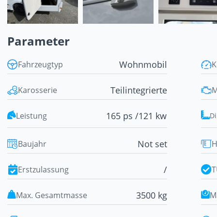
Parameter
Wohnmobil
Fahrzeugtyp
K
Teilintegrierte
Karosserie
M
165 ps /
121 kw
Leistung
D
Not set
Baujahr
H
/
Erstzulassung
T
3500 kg
Max. Gesamtmasse
M