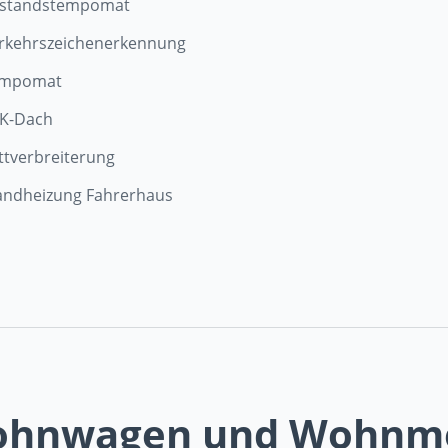
standstempomat
rkehrszeichenerkennung
mpomat
K-Dach
ttverbreiterung
andheizung Fahrerhaus
Wohnwagen und Wohnm