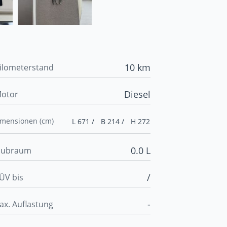
10 km
ilometerstand
Diesel
otor
imensionen (cm)
L 671 /
B 214 /
H 272
0.0 L
ubraum
/
ÜV bis
-
ax. Auflastung