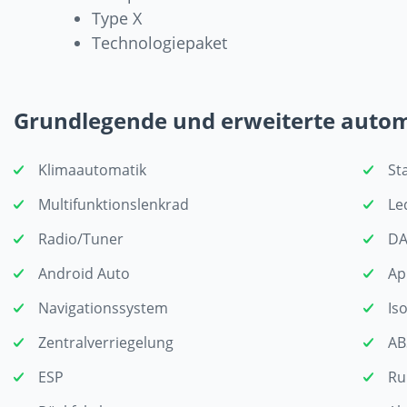
Type X
Technologiepaket
Grundlegende und erweiterte auto
Klimaautomatik
St
Multifunktionslenkrad
Le
Radio/Tuner
DA
Android Auto
Ap
Navigationssystem
Iso
Zentralverriegelung
AB
ESP
Ru