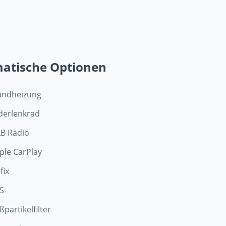
matische Optionen
andheizung
derlenkrad
B Radio
ple CarPlay
fix
S
ßpartikelfilter