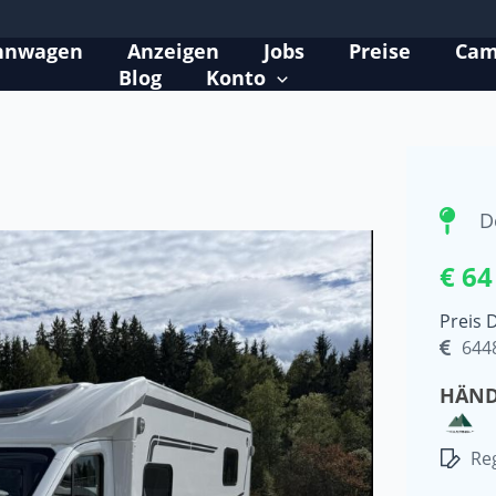
hnwagen
Anzeigen
Jobs
Preise
Cam
Blog
Konto
D
€ 64
Preis 
644
HÄND
Reg