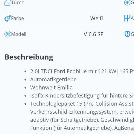
Türen
G
Weiß
Farbe
A
V 6.6 SF
Modell
G
Beschreibung
2.0l TDCi Ford Ecoblue mit 121 kW|165 
Automatikgetriebe
Wohnwelt Emilia
Isofix Kindersitzbefestigung für hintere S
Technologiepaket 15 (Pre-Collision Assist
Verkehrsschild-Erkennungssystem, erweit
adaptiv (für Schaltgetriebe), Geschwindig
Funktion (für Automatikgetriebe), Außensp