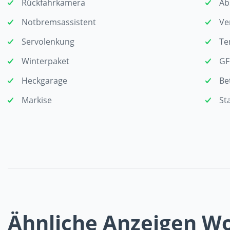
Rückfahrkamera
Ab
Notbremsassistent
Ve
Servolenkung
Te
Winterpaket
GF
Heckgarage
Be
Markise
St
Ähnliche Anzeigen 