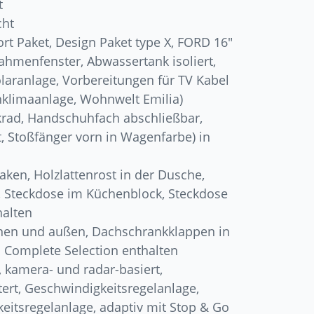
t
cht
rt Paket, Design Paket type X, FORD 16″
Rahmenfenster, Abwassertank isoliert,
laranlage, Vorbereitungen für TV Kabel
hklimaanlage, Wohnwelt Emilia)
krad, Handschuhfach abschließbar,
, Stoßfänger vorn in Wagenfarbe) in
ken, Holzlattenrost in der Dusche,
 Steckdose im Küchenblock, Steckdose
halten
nnen und außen, Dachschrankklappen in
 Complete Selection enthalten
, kamera- und radar-basiert,
ert, Geschwindigkeitsregelanlage,
keitsregelanlage, adaptiv mit Stop & Go