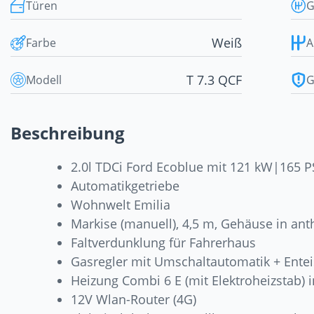
Türen
G
Weiß
Farbe
A
T 7.3 QCF
Modell
G
Beschreibung
2.0l TDCi Ford Ecoblue mit 121 kW|165 
Automatikgetriebe
Wohnwelt Emilia
Markise (manuell), 4,5 m, Gehäuse in anth
Faltverdunklung für Fahrerhaus
Gasregler mit Umschaltautomatik + Entei
Heizung Combi 6 E (mit Elektroheizstab) i
12V Wlan-Router (4G)