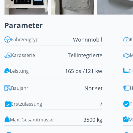
Parameter
Wohnmobil
Fahrzeugtyp
K
Teilintegrierte
Karosserie
M
165 ps /
121 kw
Leistung
D
Not set
Baujahr
H
/
Erstzulassung
T
3500 kg
Max. Gesamtmasse
M