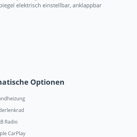
iegel elektrisch einstellbar, anklappbar
matische Optionen
andheizung
derlenkrad
B Radio
ple CarPlay