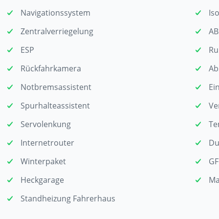
Navigationssystem
Iso
Zentralverriegelung
AB
ESP
Ru
Rückfahrkamera
Ab
Notbremsassistent
Ei
Spurhalteassistent
Ve
Servolenkung
Te
Internetrouter
Du
Winterpaket
GF
Heckgarage
Ma
Standheizung Fahrerhaus