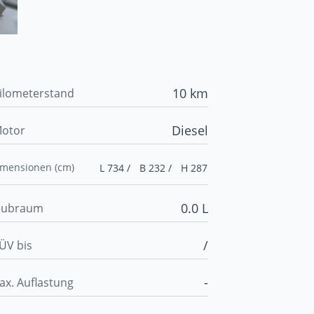
10 km
ilometerstand
Diesel
otor
imensionen (cm)
L 734 /
B 232 /
H 287
0.0 L
ubraum
/
ÜV bis
-
ax. Auflastung