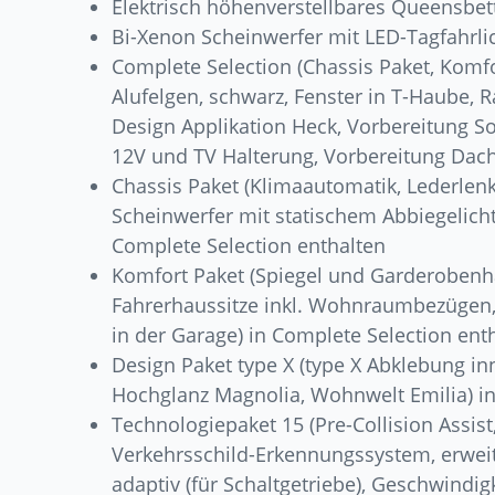
Elektrisch höhenverstellbares Queensbet
Bi-Xenon Scheinwerfer mit LED-Tagfahrli
Complete Selection (Chassis Paket, Komfo
Alufelgen, schwarz, Fenster in T-Haube, 
Design Applikation Heck, Vorbereitung So
12V und TV Halterung, Vorbereitung Dac
Chassis Paket (Klimaautomatik, Lederlen
Scheinwerfer mit statischem Abbiegelicht
Complete Selection enthalten
Komfort Paket (Spiegel und Garderobenha
Fahrerhaussitze inkl. Wohnraumbezügen,
in der Garage) in Complete Selection ent
Design Paket type X (type X Abklebung i
Hochglanz Magnolia, Wohnwelt Emilia) in
Technologiepaket 15 (Pre-Collision Assist
Verkehrsschild-Erkennungssystem, erweit
adaptiv (für Schaltgetriebe), Geschwindig