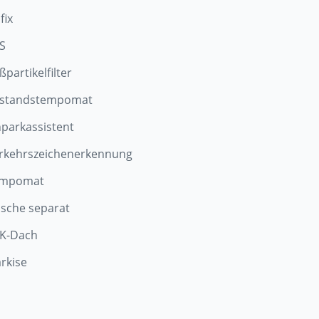
fix
S
ßpartikelfilter
standstempomat
nparkassistent
rkehrszeichenerkennung
mpomat
sche separat
K-Dach
rkise