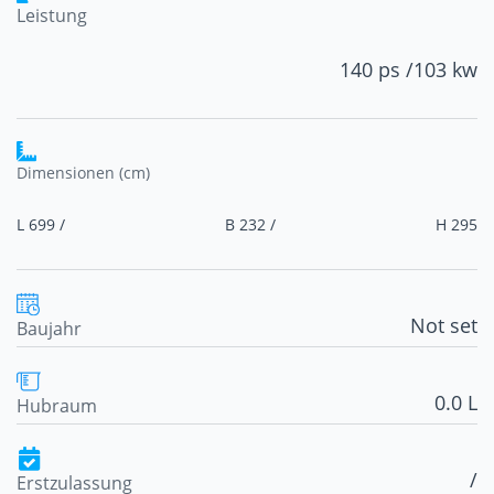
Leistung
140 ps /
103 kw
Dimensionen (cm)
L 699 /
B 232 /
H 295
Not set
Baujahr
0.0 L
Hubraum
/
Erstzulassung