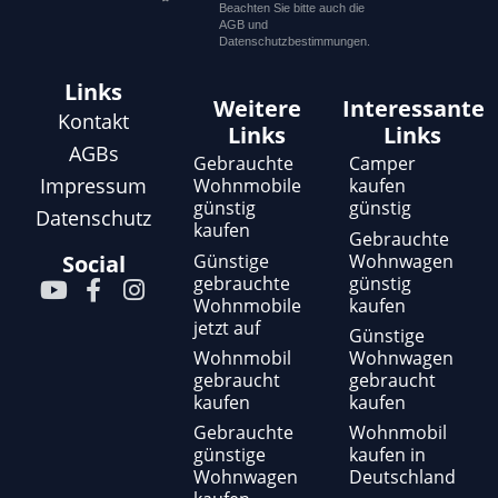
Beachten Sie bitte auch die
AGB und
Datenschutzbestimmungen.
Links
Weitere
Interessante
Kontakt
Links
Links
AGBs
Gebrauchte
Camper
Impressum
Wohnmobile
kaufen
günstig
günstig
Datenschutz
kaufen
Gebrauchte
Günstige
Wohnwagen
Social
gebrauchte
günstig
Y
F
I
Wohnmobile
kaufen
o
a
n
jetzt auf
u
c
s
Günstige
t
e
t
Wohnmobil
Wohnwagen
gebraucht
gebraucht
u
b
a
kaufen
kaufen
b
o
g
e
o
r
Gebrauchte
Wohnmobil
günstige
kaufen in
k
a
Wohnwagen
Deutschland
-
m