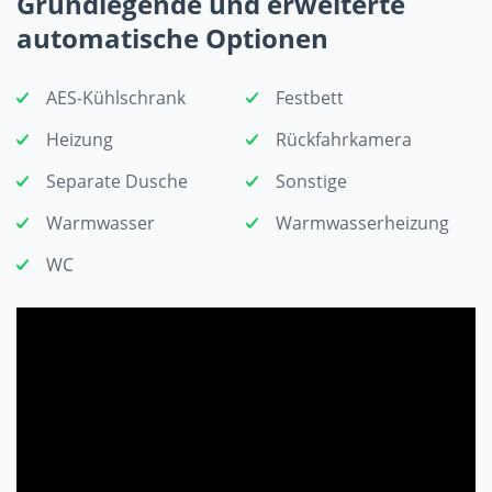
Grundlegende und erweiterte
automatische Optionen
AES-Kühlschrank
Festbett
Heizung
Rückfahrkamera
Separate Dusche
Sonstige
Warmwasser
Warmwasserheizung
WC