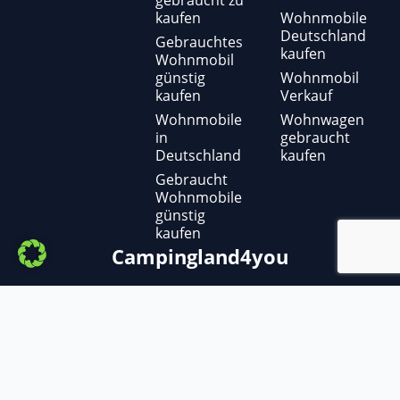
kaufen
Wohnmobile
Deutschland
Gebrauchtes
kaufen
Wohnmobil
günstig
Wohnmobil
kaufen
Verkauf
Wohnmobile
Wohnwagen
in
gebraucht
Deutschland
kaufen
Gebraucht
Wohnmobile
günstig
kaufen
Campingland4you
Copyright ©
2025
– Campingland4you
Adria, Ahorn ,Benimar, Bürstner, Carado,
Caravelair, Carthago, Challenger, Chausson,