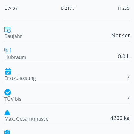
L 748 /
B 217 /
H 295
Not set
Baujahr
0.0 L
Hubraum
/
Erstzulassung
/
TÜV bis
4200 kg
Max. Gesamtmasse