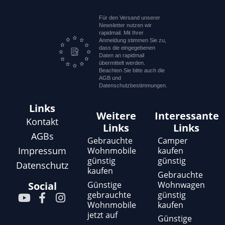
Für den Versand unserer
Newsletter nutzen wir
rapidmail. Mit Ihrer
Anmeldung stimmen Sie zu,
dass die eingegebenen
Daten an rapidmail
übermittelt werden.
Beachten Sie bitte auch die
AGB und
Datenschutzbestimmungen.
Links
Weitere
Interessante
Kontakt
Links
Links
AGBs
Gebrauchte
Camper
Impressum
Wohnmobile
kaufen
günstig
günstig
Datenschutz
kaufen
Gebrauchte
Günstige
Wohnwagen
Social
gebrauchte
günstig
Y
F
I
Wohnmobile
kaufen
o
a
n
jetzt auf
u
c
s
Günstige