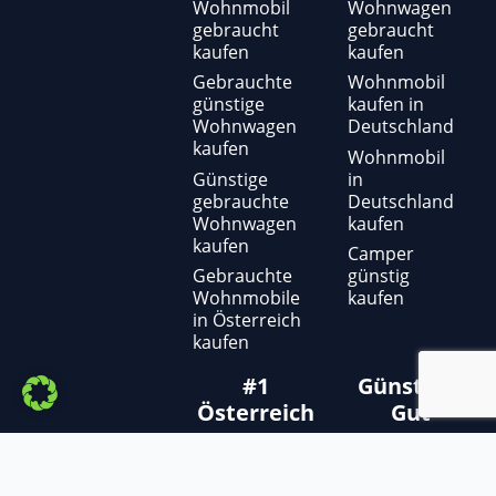
t
e
t
Wohnmobil
Wohnwagen
gebraucht
gebraucht
u
b
a
kaufen
kaufen
b
o
g
e
o
r
Gebrauchte
Wohnmobil
günstige
kaufen in
k
a
Wohnwagen
Deutschland
-
m
kaufen
f
Wohnmobil
Günstige
in
gebrauchte
Deutschland
Wohnwagen
kaufen
kaufen
Camper
Gebrauchte
günstig
Wohnmobile
kaufen
in Österreich
kaufen
#1
Günstig &
Österreich
Gut
Campervan
Gebrauchte
kaufen
Wohnmobile
kaufen
Wohnmobil