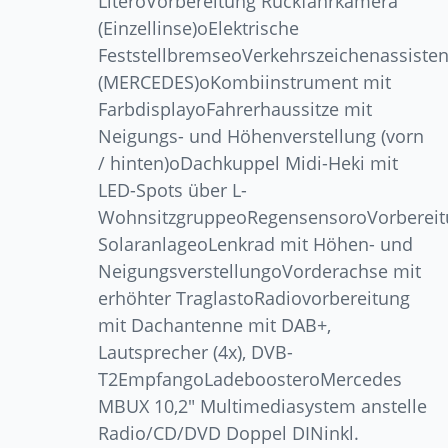
LiteroVorbereitung Rückfahrkamera
(Einzellinse)oElektrische
FeststellbremseoVerkehrszeichenassisten
(MERCEDES)oKombiinstrument mit
FarbdisplayoFahrerhaussitze mit
Neigungs- und Höhenverstellung (vorn
/ hinten)oDachkuppel Midi-Heki mit
LED-Spots über L-
WohnsitzgruppeoRegensensoroVorberei
SolaranlageoLenkrad mit Höhen- und
NeigungsverstellungoVorderachse mit
erhöhter TraglastoRadiovorbereitung
mit Dachantenne mit DAB+,
Lautsprecher (4x), DVB-
T2EmpfangoLadeboosteroMercedes
MBUX 10,2″ Multimediasystem anstelle
Radio/CD/DVD Doppel DINinkl.