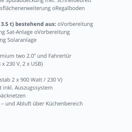
le Spülabdeckung inkl. Schneidebrett
tsflächenerweiterung oRegalboden
 3.5 t) bestehend aus:
oVorbereitung
ng Sat-Anlage oVorbereitung
ung Solaranlage
emium two 2.0” und Fahrertür
x 230 V, 2 x USB)
tab 2 x 900 Watt / 230 V)
t inkl. Auszugssystem
päcknetzen
u – und Abluft über Küchenbereich