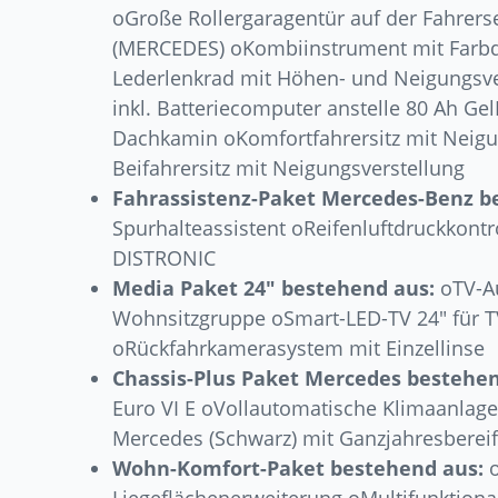
oGroße Rollergaragentür auf der Fahrers
(MERCEDES) oKombiinstrument mit Farbdi
Lederlenkrad mit Höhen- und Neigungsver
inkl. Batteriecomputer anstelle 80 Ah Ge
Dachkamin oKomfortfahrersitz mit Neigu
Beifahrersitz mit Neigungsverstellung
Fahrassistenz-Paket Mercedes-Benz b
Spurhalteassistent oReifenluftdruckkontr
DISTRONIC
Media Paket 24″ bestehend aus:
oTV-Au
Wohnsitzgruppe oSmart-LED-TV 24″ für T
oRückfahrkamerasystem mit Einzellinse
Chassis-Plus Paket Mercedes bestehen
Euro VI E oVollautomatische Klimaanlage
Mercedes (Schwarz) mit Ganzjahresberei
Wohn-Komfort-Paket bestehend aus:
o