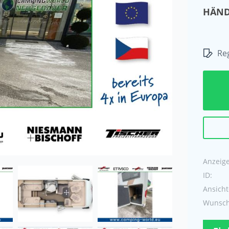
HÄND
Reg
Anzeige 
ID:
Ansicht
Wunschl