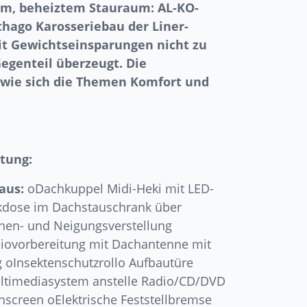
em, beheiztem Stauraum: AL-KO-
rthago Karosseriebau der Liner-
it Gewichtseinsparungen nicht zu
egenteil überzeugt. Die
, wie sich die Themen Komfort und
tung:
aus:
oDachkuppel Midi-Heki mit LED-
kdose im Dachstauschrank über
hen- und Neigungsverstellung
diovorbereitung mit Dachantenne mit
 oInsektenschutzrollo Aufbautüre
ltimediasystem anstelle Radio/CD/DVD
hscreen oElektrische Feststellbremse