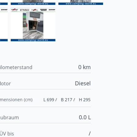
0 km
ilometerstand
Diesel
otor
imensionen (cm)
L 699 /
B 217 /
H 295
0.0 L
ubraum
/
ÜV bis