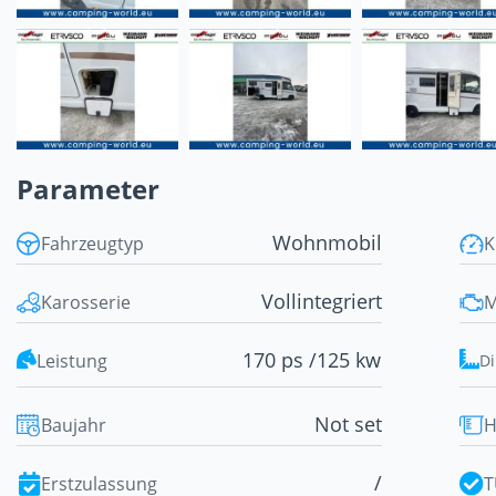
Parameter
Wohnmobil
Fahrzeugtyp
K
Vollintegriert
Karosserie
M
170 ps /
125 kw
Leistung
D
Not set
Baujahr
H
/
Erstzulassung
T