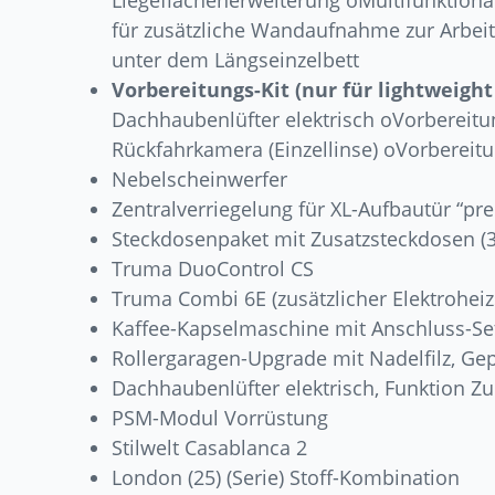
Liegeflächenerweiterung oMultifunktiona
für zusätzliche Wandaufnahme zur Arbei
unter dem Längseinzelbett
Vorbereitungs-Kit (nur für lightweight
Dachhaubenlüfter elektrisch oVorbereitu
Rückfahrkamera (Einzellinse) oVorbereit
Nebelscheinwerfer
Zentralverriegelung für XL-Aufbautür “pr
Steckdosenpaket mit Zusatzsteckdosen (3 
Truma DuoControl CS
Truma Combi 6E (zusätzlicher Elektroheizs
Kaffee-Kapselmaschine mit Anschluss-Se
Rollergaragen-Upgrade mit Nadelfilz, Ge
Dachhaubenlüfter elektrisch, Funktion Z
PSM-Modul Vorrüstung
Stilwelt Casablanca 2
London (25) (Serie) Stoff-Kombination