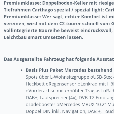
Premiumklasse: Doppelboden-Keller mit riesig
Tiefrahmen Carthago spezial / spezial light: Ca
Premiumklasse: Wer sagt, echter Komfort ist m
vereinen, wird mit dem C2-tourer schnell vom G
vollintegrierte Baureihe beweist eindrucksvoll
Leichtbau smart umsetzen lassen.
Das Ausgestellte Fahrzeug hat folgende Ausstat
Basis Plus Paket Mercedes bestehend 
Spots über L-Wohnsitzgruppe oUSB-Stec
Heckbett oRegensensor oLenkrad mit Hö
oVorderachse mit erhöhter Traglast oRa
DAB+, Lautsprecher (4x), DVB-T2 Empfang
oLadebooster oMercedes MBUX 10,2″ Mu
Doppel DIN inkl. Navigation, DAB +, Touc