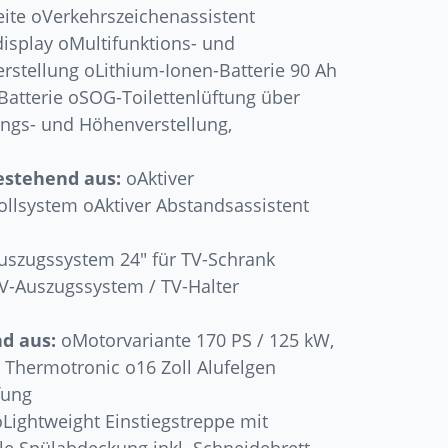
eite oVerkehrszeichenassistent
splay oMultifunktions- und
stellung oLithium-Ionen-Batterie 90 Ah
lBatterie oSOG-Toilettenlüftung über
ngs- und Höhenverstellung,
estehend aus:
oAktiver
ollsystem oAktiver Abstandsassistent
szugssystem 24″ für TV-Schrank
V-Auszugssystem / TV-Halter
d aus:
oMotorvariante 170 PS / 125 kW,
 Thermotronic o16 Zoll Alufelgen
fung
Lightweight Einstiegstreppe mit