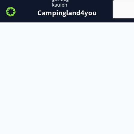
kaufen
Campingland4you
Copyright ©
2025
– Campingland4you
Adria, Ahorn ,Benimar, Bürstner, Carado,
Caravelair, Carthago, Challenger, Chausson,
Citroen, Clever, Concorde, Crosscamp,
Dethleffs, Eifelland, Etrusco, Eura Mobil,
Fendt, Fiat, Ford, Forster, Frankia, GIOTTILINE,
Globecar, Glücksmobil, Hobby, Hymer, Hymer
Eriba, Karmann Mobil, Knaus, LMC, Malibu,
MAN, Megamobil, Mercedes-Benz, Mooveo,
Morelo, Niesmann + Bischoff, Opel, Panama,
Peugeot, Phoenix, Pössl, Rimor, Roadcar,
Renault, Sterckeman, Sun Living, Sunlight,