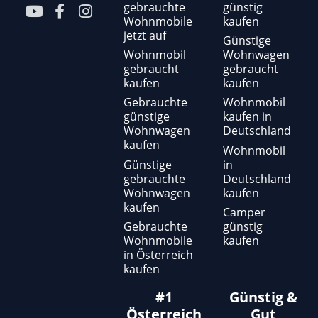
gebrauchte
günstig
Y
F
I
Wohnmobile
kaufen
o
a
n
jetzt auf
u
c
s
Günstige
t
e
t
Wohnmobil
Wohnwagen
gebraucht
gebraucht
u
b
a
kaufen
kaufen
b
o
g
e
o
r
Gebrauchte
Wohnmobil
günstige
kaufen in
k
a
Wohnwagen
Deutschland
-
m
kaufen
f
Wohnmobil
Günstige
in
gebrauchte
Deutschland
Wohnwagen
kaufen
kaufen
Camper
Gebrauchte
günstig
Wohnmobile
kaufen
in Österreich
kaufen
#1
Günstig &
Österreich
Gut