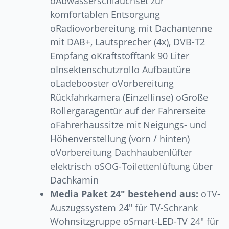
oAbwasserschlauchset zur
komfortablen Entsorgung
oRadiovorbereitung mit Dachantenne
mit DAB+, Lautsprecher (4x), DVB-T2
Empfang oKraftstofftank 90 Liter
oInsektenschutzrollo Aufbautüre
oLadebooster oVorbereitung
Rückfahrkamera (Einzellinse) oGroße
Rollergaragentür auf der Fahrerseite
oFahrerhaussitze mit Neigungs- und
Höhenverstellung (vorn / hinten)
oVorbereitung Dachhaubenlüfter
elektrisch oSOG-Toilettenlüftung über
Dachkamin
Media Paket 24″ bestehend aus:
oTV-
Auszugssystem 24″ für TV-Schrank
Wohnsitzgruppe oSmart-LED-TV 24″ für