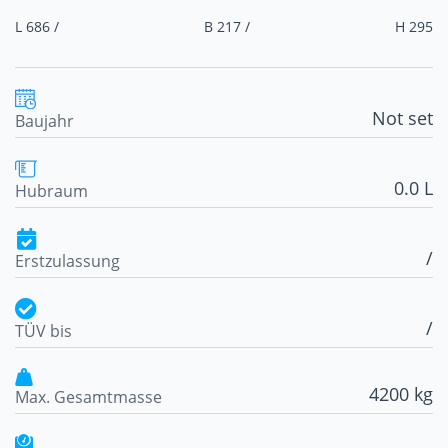
L 686 /
B 217 /
H 295
Not set
Baujahr
0.0 L
Hubraum
/
Erstzulassung
/
TÜV bis
4200 kg
Max. Gesamtmasse