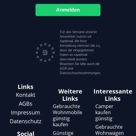
Anmelden
Für den Versand unserer
Newsletter nutzen wir
rapidmail. Mit Ihrer
Anmeldung stimmen Sie zu,
dass die eingegebenen
Daten an rapidmail
übermittelt werden.
Beachten Sie bitte auch die
AGB und
Datenschutzbestimmungen.
Links
Weitere
Interessante
Kontakt
Links
Links
AGBs
Gebrauchte
Camper
Impressum
Wohnmobile
kaufen
günstig
günstig
Datenschutz
kaufen
Gebrauchte
Günstige
Wohnwagen
Social