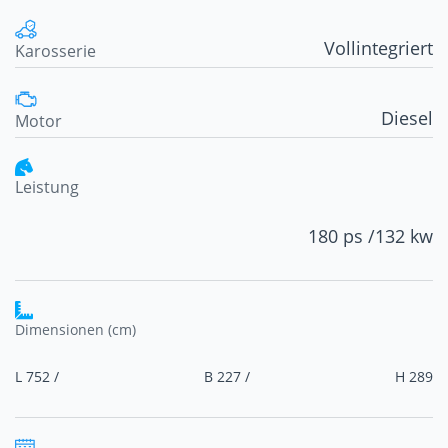
Vollintegriert
Karosserie
Diesel
Motor
Leistung
180 ps /
132 kw
Dimensionen (cm)
L 752 /
B 227 /
H 289