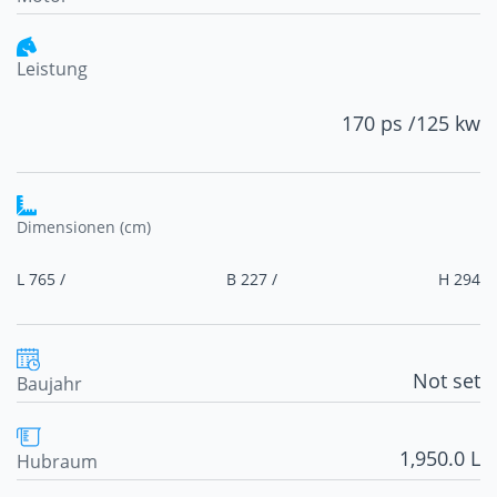
Leistung
170 ps /
125 kw
Dimensionen (cm)
L 765 /
B 227 /
H 294
Not set
Baujahr
1,950.0 L
Hubraum