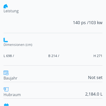
Leistung
140 ps /
103 kw
Dimensionen (cm)
L 698 /
B 214 /
H 271
Not set
Baujahr
2,184.0 L
Hubraum