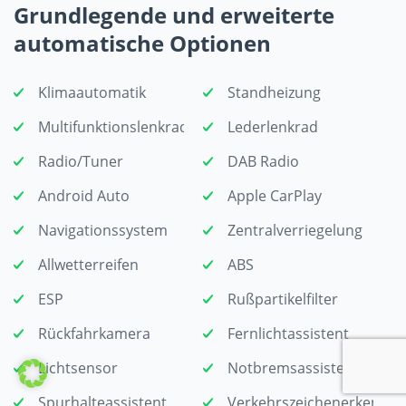
Grundlegende und erweiterte
automatische Optionen
Klimaautomatik
Standheizung
Multifunktionslenkrad
Lederlenkrad
Radio/Tuner
DAB Radio
Android Auto
Apple CarPlay
Navigationssystem
Zentralverriegelung
Allwetterreifen
ABS
ESP
Rußpartikelfilter
Rückfahrkamera
Fernlichtassistent
Lichtsensor
Notbremsassistent
Spurhalteassistent
Verkehrszeichenerkennu