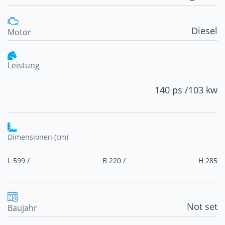
Diesel
Motor
Leistung
140 ps /
103 kw
Dimensionen (cm)
L 599 /
B 220 /
H 285
Not set
Baujahr