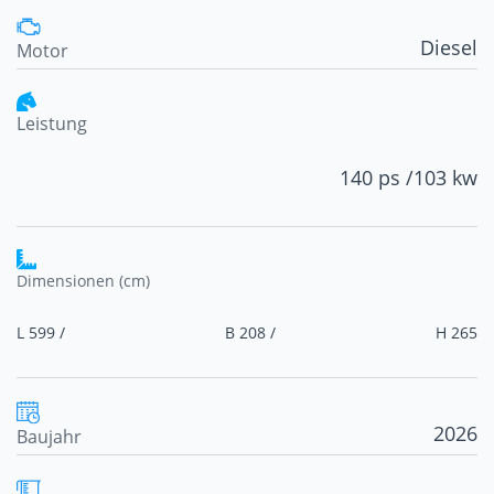
Diesel
Motor
Leistung
140 ps /
103 kw
Dimensionen (cm)
L 599 /
B 208 /
H 265
2026
Baujahr