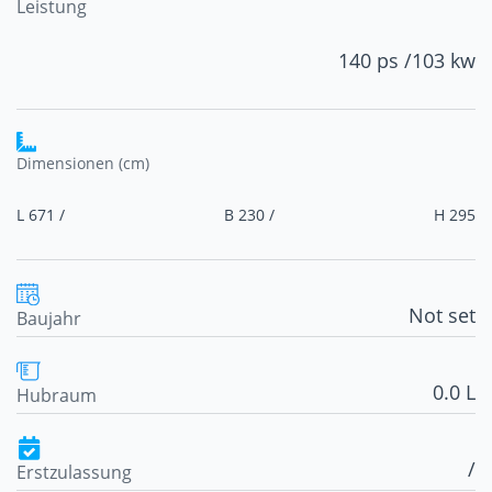
Leistung
140 ps /
103 kw
Dimensionen (cm)
L 671 /
B 230 /
H 295
Not set
Baujahr
0.0 L
Hubraum
/
Erstzulassung