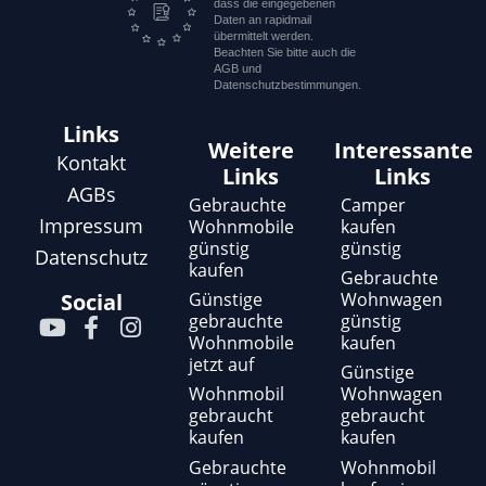
dass die eingegebenen
Daten an rapidmail
übermittelt werden.
Beachten Sie bitte auch die
AGB und
Datenschutzbestimmungen.
Links
Weitere
Interessante
Kontakt
Links
Links
AGBs
Gebrauchte
Camper
Impressum
Wohnmobile
kaufen
günstig
günstig
Datenschutz
kaufen
Gebrauchte
Günstige
Wohnwagen
Social
gebrauchte
günstig
Y
F
I
Wohnmobile
kaufen
o
a
n
jetzt auf
u
c
s
Günstige
t
e
t
Wohnmobil
Wohnwagen
gebraucht
gebraucht
u
b
a
kaufen
kaufen
b
o
g
e
o
r
Gebrauchte
Wohnmobil