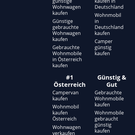
günstige
kaufen in
k
a
Wohnwagen
Deutschland
-
m
kaufen
f
Wohnmobil
Günstige
in
gebrauchte
Deutschland
Wohnwagen
kaufen
kaufen
Camper
Gebrauchte
günstig
Wohnmobile
kaufen
in Österreich
kaufen
#1
Günstig &
Österreich
Gut
Campervan
Gebrauchte
kaufen
Wohnmobile
kaufen
Wohnmobil
kaufen
Wohnmobile
Österreich
gebraucht
günstig
Wohnwagen
kaufen
verkaufen