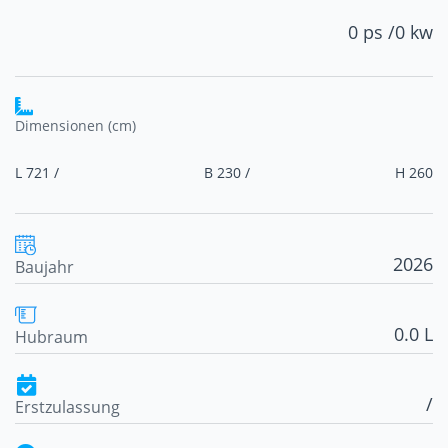
0 ps /
0 kw
Dimensionen (cm)
L 721 /
B 230 /
H 260
2026
Baujahr
0.0 L
Hubraum
/
Erstzulassung