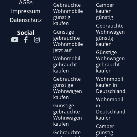
AGBs
Gebrauchte
Camper
Impressum
Wohnmobile
kaufen
günstig
günstig
Datenschutz
kaufen
Gebrauchte
Günstige
Wohnwagen
Social
gebrauchte
günstig
Y
F
I
Wohnmobile
kaufen
o
a
n
jetzt auf
u
c
s
Günstige
t
e
t
Wohnmobil
Wohnwagen
gebraucht
gebraucht
u
b
a
kaufen
kaufen
b
o
g
e
o
r
Gebrauchte
Wohnmobil
günstige
kaufen in
k
a
Wohnwagen
Deutschland
-
m
kaufen
f
Wohnmobil
Günstige
in
gebrauchte
Deutschland
Wohnwagen
kaufen
kaufen
Camper
Gebrauchte
günstig