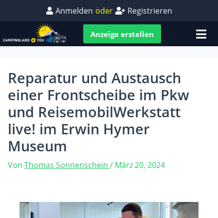
Anmelden
oder
Registrieren
Anzeige erstellen
Reparatur und Austausch
einer Frontscheibe im Pkw
und ReisemobilWerkstatt
live! im Erwin Hymer
Museum
Von
Thomas Sonnenschein
/
März 20, 2024