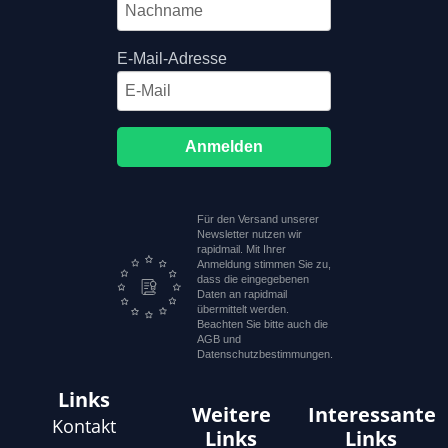
E-Mail-Adresse
Anmelden
Für den Versand unserer
Newsletter nutzen wir
rapidmail. Mit Ihrer
Anmeldung stimmen Sie zu,
dass die eingegebenen
Daten an rapidmail
übermittelt werden.
Beachten Sie bitte auch die
AGB und
Datenschutzbestimmungen.
Links
Weitere
Interessante
Kontakt
Links
Links