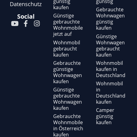
günstig
günstig
Datenschutz
kaufen
Gebrauchte
Günstige
Wohnwagen
Social
gebrauchte
günstig
Y
F
I
Wohnmobile
kaufen
o
a
n
jetzt auf
u
c
s
Günstige
t
e
t
Wohnmobil
Wohnwagen
gebraucht
gebraucht
u
b
a
kaufen
kaufen
b
o
g
e
o
r
Gebrauchte
Wohnmobil
günstige
kaufen in
k
a
Wohnwagen
Deutschland
-
m
kaufen
f
Wohnmobil
Günstige
in
gebrauchte
Deutschland
Wohnwagen
kaufen
kaufen
Camper
Gebrauchte
günstig
Wohnmobile
kaufen
in Österreich
kaufen