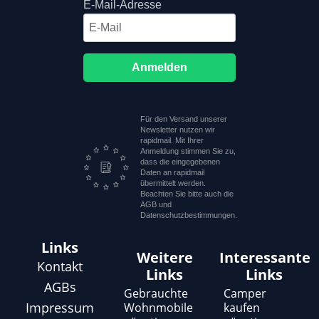
E-Mail-Adresse
Anmelden
Für den Versand unserer
Newsletter nutzen wir
rapidmail. Mit Ihrer
Anmeldung stimmen Sie zu,
dass die eingegebenen
Daten an rapidmail
übermittelt werden.
Beachten Sie bitte auch die
AGB und
Datenschutzbestimmungen.
Links
Weitere
Interessante
Kontakt
Links
Links
AGBs
Gebrauchte
Camper
Impressum
Wohnmobile
kaufen