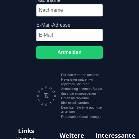
Nachname
E-Mail-Adresse
Anmelden
Für den Versand unserer
Newsletter nutzen wir
rapidmail. Mit Ihrer
Anmeldung stimmen Sie zu,
dass die eingegebenen
Daten an rapidmail
übermittelt werden.
Beachten Sie bitte auch die
AGB und
Datenschutzbestimmungen.
Links
Weitere
Interessante