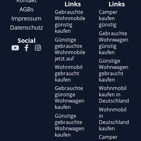
Kontakt
Links
Links
AGBs
Gebrauchte
Camper
Impressum
Wohnmobile
kaufen
günstig
günstig
Datenschutz
kaufen
Gebrauchte
Günstige
Wohnwagen
Social
gebrauchte
günstig
Y
F
I
Wohnmobile
kaufen
o
a
n
jetzt auf
u
c
s
Günstige
t
e
t
Wohnmobil
Wohnwagen
gebraucht
gebraucht
u
b
a
kaufen
kaufen
b
o
g
e
o
r
Gebrauchte
Wohnmobil
günstige
kaufen in
k
a
Wohnwagen
Deutschland
-
m
kaufen
f
Wohnmobil
Günstige
in
gebrauchte
Deutschland
Wohnwagen
kaufen
kaufen
Camper