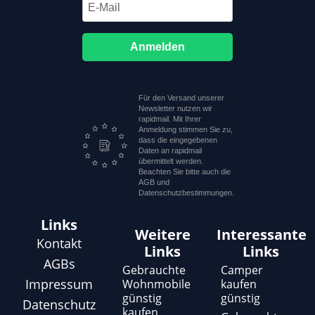
Anmelden
Für den Versand unserer
Newsletter nutzen wir
rapidmail. Mit Ihrer
Anmeldung stimmen Sie zu,
dass die eingegebenen
Daten an rapidmail
übermittelt werden.
Beachten Sie bitte auch die
AGB und
Datenschutzbestimmungen.
Links
Weitere
Interessante
Kontakt
Links
Links
AGBs
Gebrauchte
Camper
Impressum
Wohnmobile
kaufen
günstig
günstig
Datenschutz
kaufen