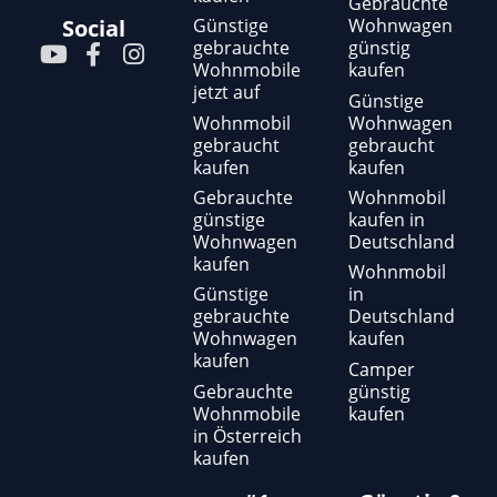
Gebrauchte
Günstige
Wohnwagen
Social
gebrauchte
günstig
Y
F
I
Wohnmobile
kaufen
o
a
n
jetzt auf
u
c
s
Günstige
t
e
t
Wohnmobil
Wohnwagen
gebraucht
gebraucht
u
b
a
kaufen
kaufen
b
o
g
e
o
r
Gebrauchte
Wohnmobil
günstige
kaufen in
k
a
Wohnwagen
Deutschland
-
m
kaufen
f
Wohnmobil
Günstige
in
gebrauchte
Deutschland
Wohnwagen
kaufen
kaufen
Camper
Gebrauchte
günstig
Wohnmobile
kaufen
in Österreich
kaufen